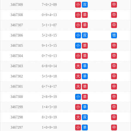
3467309
7+0+2=09
小
双
中
3467308
0+9+4=13
小
单
中
3467307
5+1+1=07
小
单
中
3467306
5+2+8=15
小
双
错
3467305
9+1+5=15
小
单
中
3467304
0+7+6=13
小
单
中
3467303
6+8+0=14
大
单
中
3467302
5+5+8=18
大
单
中
3467301
6+7+4=17
大
单
中
3467300
2+8+9=19
小
单
中
3467299
1+4+5=10
小
单
中
3467298
8+2+9=19
大
双
中
3467297
1+0+9=10
小
单
中