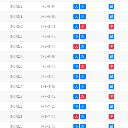
3467232
4+0+0=04
大
单
错
3467231
0+0+6=06
大
单
错
3467230
1+8+2=11
大
单
中
3467229
4+9+6=19
小
双
错
3467228
7+2+8=17
大
双
中
3467227
1+6+0=07
大
双
错
3467226
4+6+6=16
小
双
中
3467225
5+6+3=14
小
单
错
3467224
1+1+4=06
大
单
错
3467223
3+7+2=12
大
双
中
3467222
9+4+7=20
小
单
错
3467221
9+1+7=17
大
双
中
3467220
9+3+5=17
小
双
错