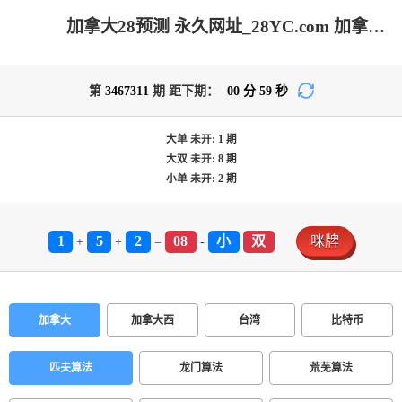
加拿大28预测 永久网址_28YC.com 加拿大28-加拿大PC|加拿大在线预测|加拿大PC2.8走势|加拿大28刮奖结果查询
第
3467311
期 距下期：
00
分
59
秒
大单
未开:
1
期
大双
未开:
8
期
小单
未开:
2
期
1
5
2
08
小
双
咪牌
+
+
=
-
加拿大
加拿大西
台湾
比特币
匹夫算法
龙门算法
荒芜算法