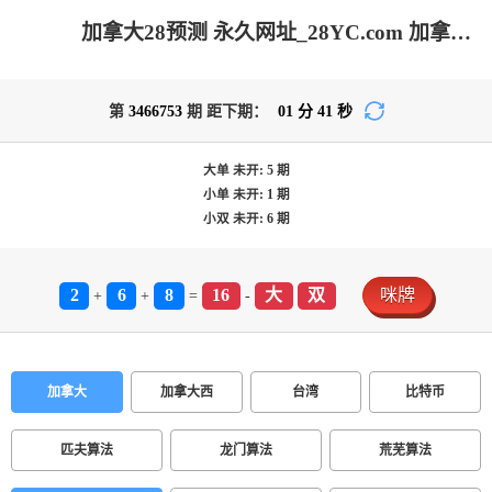
加拿大28预测 永久网址_28YC.com 加拿大28-加拿大PC|加拿大在线预测|加拿大PC2.8走势|加拿大28刮奖结果查询
第
3466753
期 距下期：
01
分
41
秒
大单
未开:
5
期
小单
未开:
1
期
小双
未开:
6
期
2
6
8
16
大
双
咪牌
+
+
=
-
加拿大
加拿大西
台湾
比特币
匹夫算法
龙门算法
荒芜算法