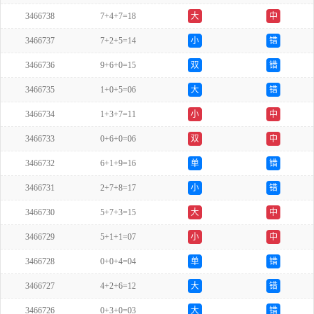
3466738
7+4+7=18
大
中
3466737
7+2+5=14
小
错
3466736
9+6+0=15
双
错
3466735
1+0+5=06
大
错
3466734
1+3+7=11
小
中
3466733
0+6+0=06
双
中
3466732
6+1+9=16
单
错
3466731
2+7+8=17
小
错
3466730
5+7+3=15
大
中
3466729
5+1+1=07
小
中
3466728
0+0+4=04
单
错
3466727
4+2+6=12
大
错
3466726
0+3+0=03
大
错