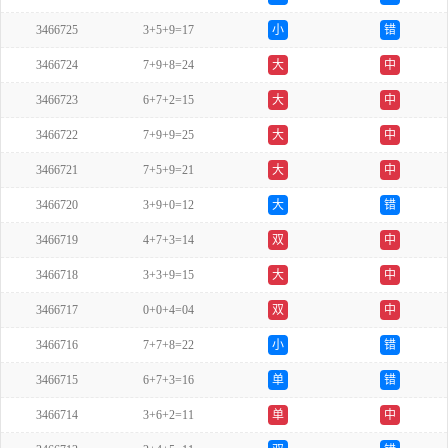
3466725
3+5+9=17
小
错
3466724
7+9+8=24
大
中
3466723
6+7+2=15
大
中
3466722
7+9+9=25
大
中
3466721
7+5+9=21
大
中
3466720
3+9+0=12
大
错
3466719
4+7+3=14
双
中
3466718
3+3+9=15
大
中
3466717
0+0+4=04
双
中
3466716
7+7+8=22
小
错
3466715
6+7+3=16
单
错
3466714
3+6+2=11
单
中