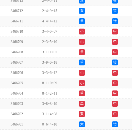
3466713
2+4+5=11
双
错
3466712
2+4+9=15
双
错
3466711
4+4+4=12
单
错
3466710
3+4+0=07
小
中
3466709
2+3+5=10
小
中
3466708
3+1+1=05
单
中
3466707
3+9+6=18
单
错
3466706
3+3+6=12
小
中
3466705
8+1+0=09
小
中
3466704
8+1+2=11
单
中
3466703
3+8+8=19
单
中
3466702
3+1+4=08
双
中
3466701
0+6+4=10
大
错