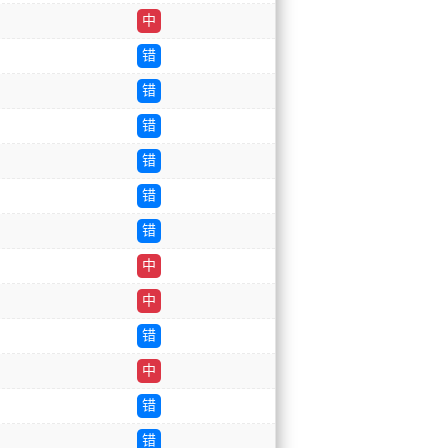
中
错
错
错
错
错
错
中
中
错
中
错
错