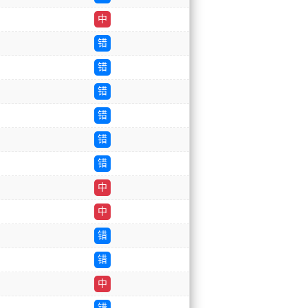
中
错
错
错
错
错
错
中
中
错
错
中
错