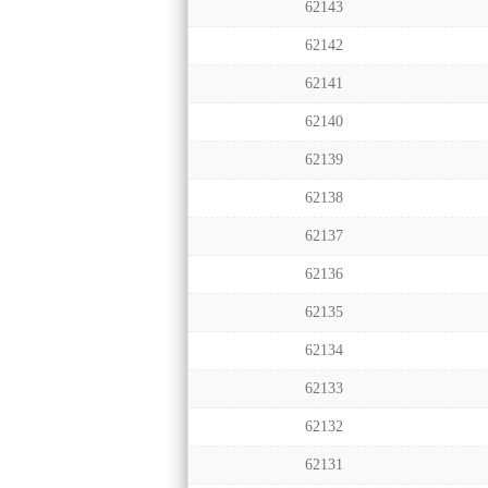
62143
62142
62141
62140
62139
62138
62137
62136
62135
62134
62133
62132
62131