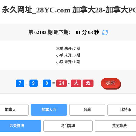
第
62183
期 距下期：
01
分
03
秒
大单
未开:
7
期
小单
未开:
3
期
小双
未开:
1
期
7
+
9
+
8
=
24
-
大
双
咪牌
加拿大
加拿大西
台湾
比特币
匹夫算法
龙门算法
荒芜算法