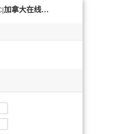
加拿大西28预测 永久网址_28YC.com 加拿大28-加拿大PC|加拿大在线预测|加拿大PC2.8走势|加拿大28刮奖结果查询