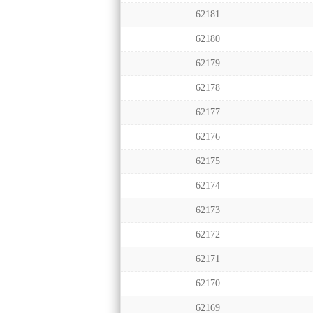
62181
62180
62179
62178
62177
62176
62175
62174
62173
62172
62171
62170
62169