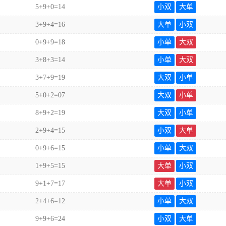
5+9+0=14
小双
大单
3+9+4=16
大单
小双
0+9+9=18
小单
大双
3+8+3=14
小单
大双
3+7+9=19
大双
小单
5+0+2=07
大双
小单
8+9+2=19
大双
小单
2+9+4=15
小双
大单
0+9+6=15
小单
大双
1+9+5=15
大单
小双
9+1+7=17
大单
小双
2+4+6=12
小单
大双
9+9+6=24
小双
大单