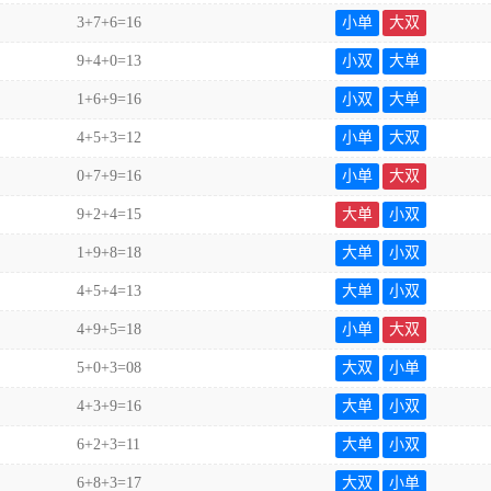
3+7+6=16
小单
大双
9+4+0=13
小双
大单
1+6+9=16
小双
大单
4+5+3=12
小单
大双
0+7+9=16
小单
大双
9+2+4=15
大单
小双
1+9+8=18
大单
小双
4+5+4=13
大单
小双
4+9+5=18
小单
大双
5+0+3=08
大双
小单
4+3+9=16
大单
小双
6+2+3=11
大单
小双
6+8+3=17
大双
小单