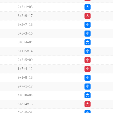
2+2+1=05
大
6+2+9=17
大
8+3+7=18
小
8+5+3=16
小
0+0+4=04
大
8+1+5=14
小
2+2+5=09
小
1+7+4=12
小
9+1+8=18
小
9+7+1=17
小
4+0+0=04
大
3+8+4=15
大
7+9+5=21
小