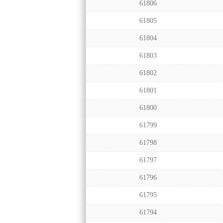
61806
61805
61804
61803
61802
61801
61800
61799
61798
61797
61796
61795
61794