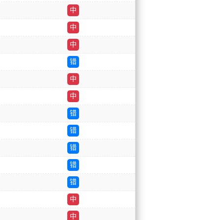
中
中
中
错
中
中
错
错
错
错
错
中
中