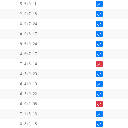
5+6+0=11
大
2+9+7=18
小
8+9+7=24
小
0+9+8=17
小
9+6+9=24
小
4+6+7=17
小
7+4+3=14
大
4+7+9=20
小
6+4+0=10
大
6+7+9=22
小
6+0+2=08
小
7+1+5=13
大
8+8+2=18
小