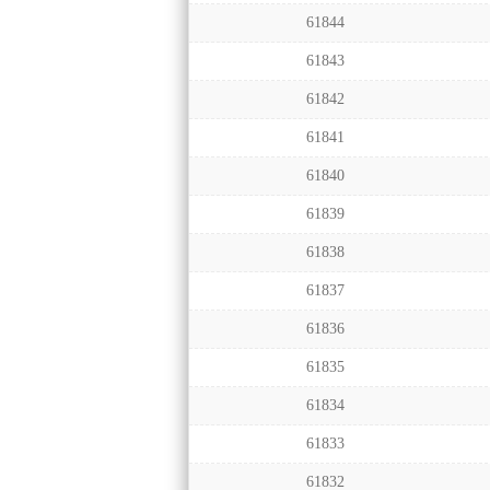
61844
61843
61842
61841
61840
61839
61838
61837
61836
61835
61834
61833
61832