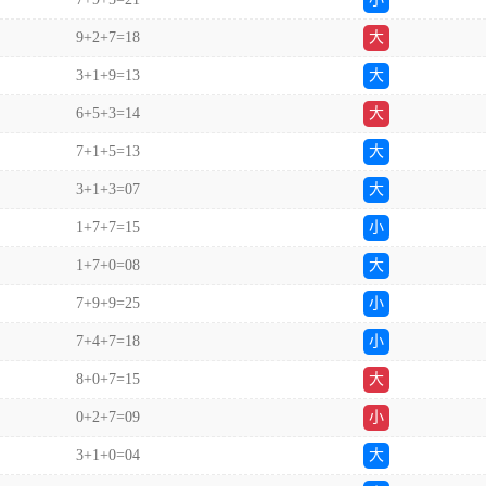
9+2+7=18
大
3+1+9=13
大
6+5+3=14
大
7+1+5=13
大
3+1+3=07
大
1+7+7=15
小
1+7+0=08
大
7+9+9=25
小
7+4+7=18
小
8+0+7=15
大
0+2+7=09
小
3+1+0=04
大