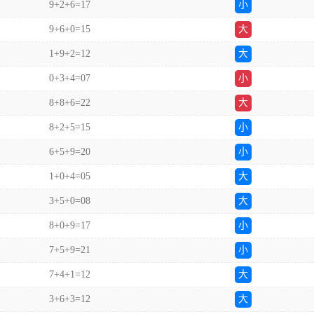
9+2+6=17
小
9+6+0=15
大
1+9+2=12
大
0+3+4=07
小
8+8+6=22
大
8+2+5=15
小
6+5+9=20
小
1+0+4=05
大
3+5+0=08
大
8+0+9=17
小
7+5+9=21
小
7+4+1=12
大
3+6+3=12
大