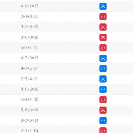
4+8+1=13
大
2+1+8=11
小
9+2+8=19
大
9+0+9=18
大
5+5+1=11
小
4+5+3=12
大
9+3+5=17
小
2+5+4=11
大
8+6+2=16
小
5+4+1=10
小
6+6+6=18
大
8+3+3=14
小
2+1+1=04
小