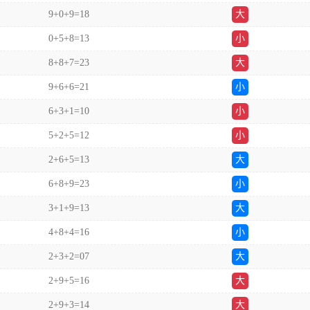
9+0+9=18
大
0+5+8=13
小
8+8+7=23
大
9+6+6=21
小
6+3+1=10
小
5+2+5=12
小
2+6+5=13
大
6+8+9=23
小
3+1+9=13
大
4+8+4=16
小
2+3+2=07
大
2+9+5=16
大
2+9+3=14
大