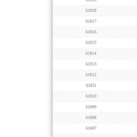
61818
61817
61816
61815
61814
61813
61812
61811
61810
61809
61808
61807