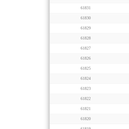
61831
61830
61829
61828
61827
61826
61825
61824
61823
61822
61821
61820
61819