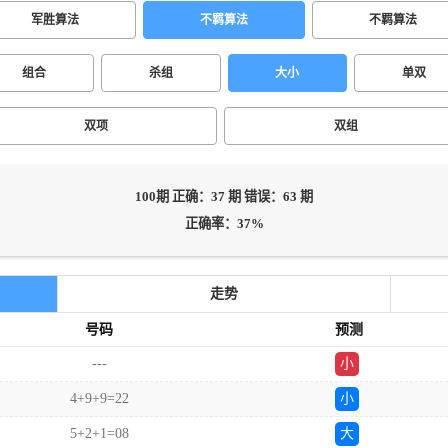
军胜算法
不羁算法
不羁算法
组合
杀组
大小
单双
双项
双组
100期 正确：37 期 错误：63 期
正确率：37%
走势
号码
预测
---
小
单
4+9+9=22
小
5+2+1=08
大