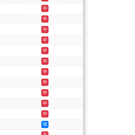
中
中
中
中
中
中
中
中
中
中
中
错
中