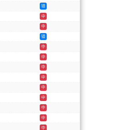
错
中
中
错
中
中
中
中
中
中
中
中
中