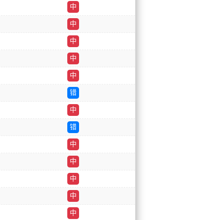
中
中
中
中
中
错
中
错
中
中
中
中
中