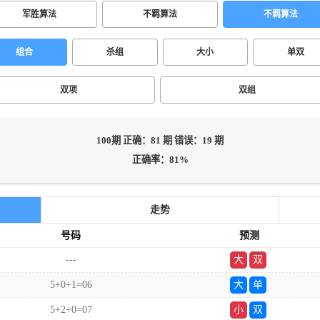
军胜算法
不羁算法
不羁算法
组合
杀组
大小
单双
双项
双组
100期 正确：81 期 错误：19 期
正确率：81%
走势
号码
预测
---
大
双
5+0+1=06
大
单
5+2+0=07
小
双