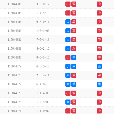
115044386
3+9+0=12
小
双
中
115044385
1+4+5=10
小
双
中
115044384
6+5+0=11
大
单
中
115044383
1+6+1=08
大
双
中
115044382
7+5+1=13
大
单
中
115044381
8+0+2=10
大
双
中
115044380
9+0+1=10
小
单
中
115044379
6+5+5=16
小
单
错
115044378
2+5+4=11
大
单
中
115044377
6+4+0=10
大
单
错
115044376
1+1+4=06
小
双
中
115044375
1+2+5=08
大
双
中
115044374
1+1+0=02
小
双
中